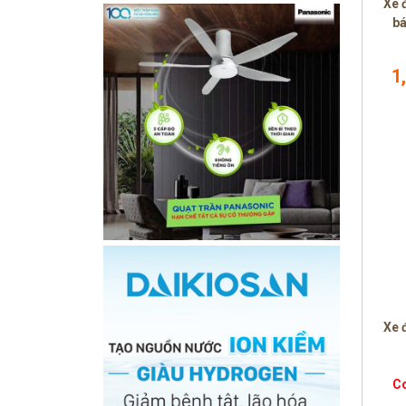
Xe 
bá
1
Xe 
C