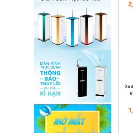
2
Xe 
g
1