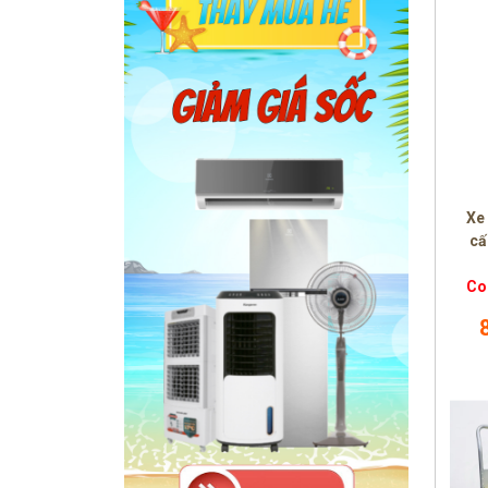
Xe
cấ
Co