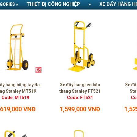
THIẾT BỊ CÔNG NGHIỆP
XE ĐẨY HÀNG H
GORIES »
»
ẩy hàng bằng tay đa
Xe đẩy hàng leo bậc
Xe đẩ
ng Stanley MT519
thang Stanley FT521
Sta
Code: MT519
Code: FT521
Co
,619,000 VNĐ
1,599,000 VNĐ
1,52