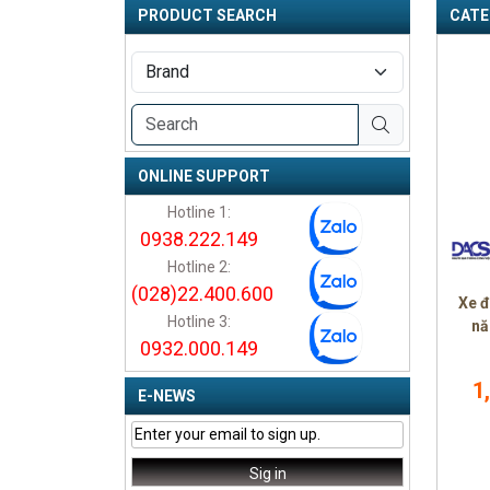
PRODUCT SEARCH
CATE
ONLINE SUPPORT
Hotline 1:
0938.222.149
Hotline 2:
(028)22.400.600
Xe đ
Hotline 3:
nă
0932.000.149
1
E-NEWS