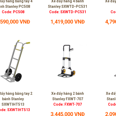
đẩy hàng bằng tay 4
Xe đẩy hàng 4 bánh
Xe đẩy
nh Stanley PC508
Stanley SXWTD-PC531
Code: PC508
Code: SXWTD-PC531
Co
,590,000 VNĐ
1,419,000 VNĐ
4,79
đẩy hàng bằng tay 2
Xe đẩy hàng 2 bánh
Xe đẩ
bánh Stanley
Stanley FXWT-707
Stan
SXWTIHT513
Code: FXWT-707
Cod
ode: SXWTIHT513
3,445,000 VNĐ
2,09