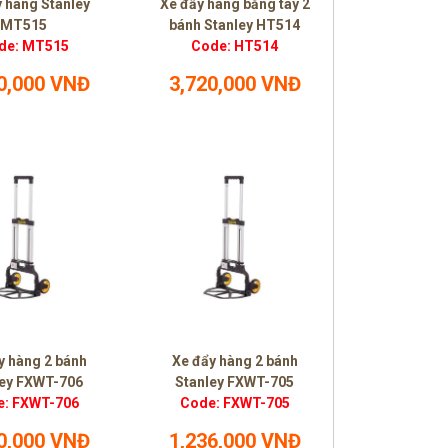
 hàng Stanley
Xe đẩy hàng bằng tay 2
MT515
bánh Stanley HT514
de: MT515
Code: HT514
0,000 VNĐ
3,720,000 VNĐ
y hàng 2 bánh
Xe đẩy hàng 2 bánh
ley FXWT-706
Stanley FXWT-705
e: FXWT-706
Code: FXWT-705
0,000 VNĐ
1,236,000 VNĐ