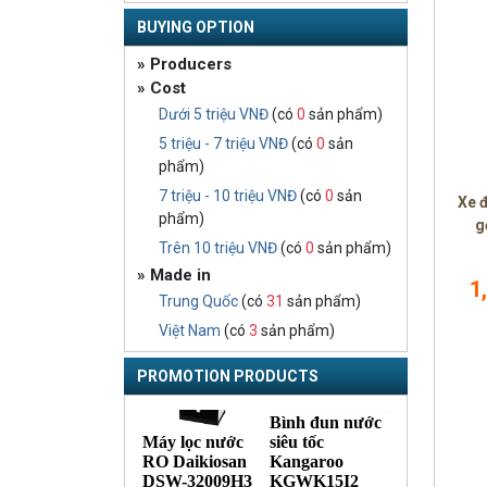
BUYING OPTION
» Producers
» Cost
Dưới 5 triệu VNĐ
(có
0
sản phẩm)
5 triệu - 7 triệu VNĐ
(có
0
sản
phẩm)
7 triệu - 10 triệu VNĐ
(có
0
sản
Xe 
phẩm)
g
Trên 10 triệu VNĐ
(có
0
sản phẩm)
» Made in
1
Trung Quốc
(có
31
sản phẩm)
Việt Nam
(có
3
sản phẩm)
PROMOTION PRODUCTS