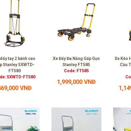
 đẩy tay 2 bánh cao
Xe Đẩy Đa Năng Gấp Gọn
Xe Kéo 
p Stanley SXWTD-
Stanley FT585
Cầu T
FT580
Code: FT585
de: SXWTD-FT580
Co
1,999,000 VNĐ
869,000 VNĐ
1,14