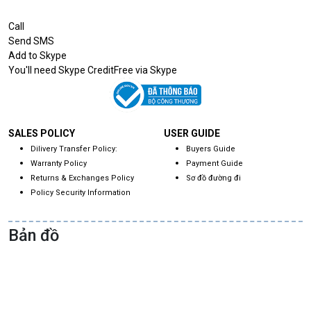
Call
Send SMS
Add to Skype
You'll need Skype CreditFree via Skype
SALES POLICY
USER GUIDE
Dilivery Transfer Policy:
Buyers Guide
Warranty Policy
Payment Guide
Returns & Exchanges Policy
Sơ đồ đường đi
Policy Security Information
Bản đồ