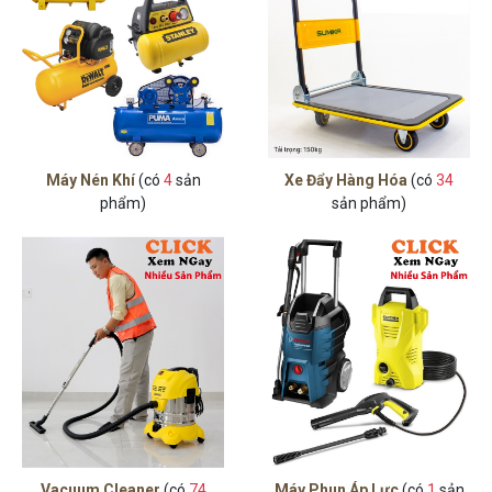
Máy Nén Khí
(có
4
sản
Xe Đẩy Hàng Hóa
(có
34
phẩm)
sản phẩm)
Vacuum Cleaner
(có
74
Máy Phun Áp Lực
(có
1
sản