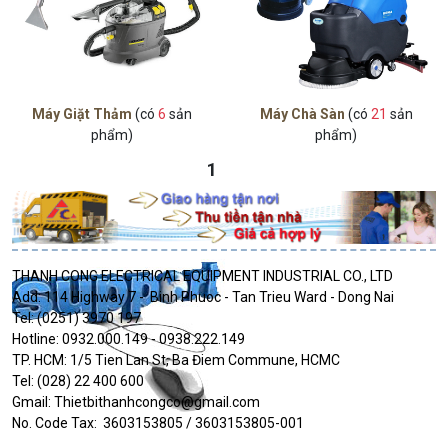
Máy Giặt Thảm
(có
6
sản
Máy Chà Sàn
(có
21
sản
phẩm)
phẩm)
1
THANH CONG ELECTRICAL EQUIPMENT INDUSTRIAL CO., LTD
Add: 114 Highway 7 - Binh Phuoc - Tan Trieu Ward - Dong Nai
Tel: (0251) 3970 197
Hotline: 0932.000.149 - 0938.222.149
TP. HCM: 1/5 Tien Lan St, Ba Điem Commune, HCMC
Tel: (028) 22 400 600
Gmail: Thietbithanhcongco@gmail.com
No. Code Tax: 3603153805 / 3603153805-001