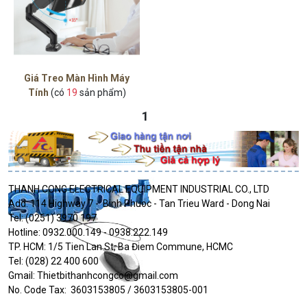
Giá Treo Màn Hình Máy
Tính
(có
19
sản phẩm)
1
THANH CONG ELECTRICAL EQUIPMENT INDUSTRIAL CO., LTD
Add: 114 Highway 7 - Binh Phuoc - Tan Trieu Ward - Dong Nai
Tel: (0251) 3970 197
Hotline: 0932.000.149 - 0938.222.149
TP. HCM: 1/5 Tien Lan St, Ba Điem Commune, HCMC
Tel: (028) 22 400 600
Gmail: Thietbithanhcongco@gmail.com
No. Code Tax: 3603153805 / 3603153805-001