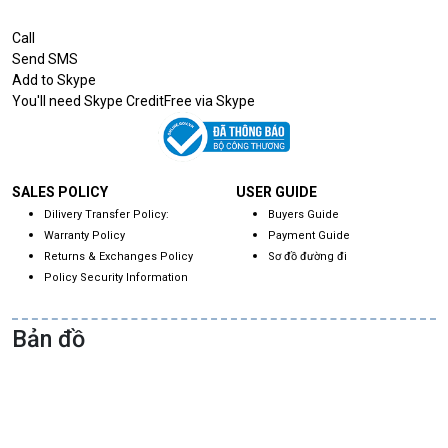
Call
Send SMS
Add to Skype
You'll need Skype CreditFree via Skype
SALES POLICY
USER GUIDE
Dilivery Transfer Policy:
Buyers Guide
Warranty Policy
Payment Guide
Returns & Exchanges Policy
Sơ đồ đường đi
Policy Security Information
Bản đồ