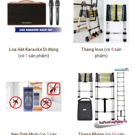
Loa Hát Karaoke Di Động
Thang Inox
(có
8
sản
(có
1
sản phẩm)
phẩm)
Đèn Diệt Muỗi
(có
2
sản
Thang Nhôm
(có
60
sản