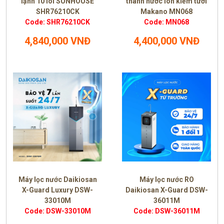
lạnh 10 lõi SUNHOUSE
thành nước ion kiềm tươi
SHR76210CK
Makano MN068
Code: SHR76210CK
Code: MN068
4,840,000 VNĐ
4,400,000 VNĐ
Máy lọc nước Daikiosan
Máy lọc nước RO
X-Guard Luxury DSW-
Daikiosan X-Guard DSW-
33010M
36011M
Code: DSW-33010M
Code: DSW-36011M