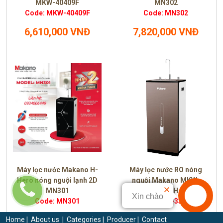
MKW-40409F
MN302
Code: MKW-40409F
Code: MN302
6,610,000 VNĐ
7,820,000 VNĐ
Máy lọc nước Makano H-
Máy lọc nước RO nóng
Hero nóng nguội lạnh 2D
nguội Makano MKW-
MN301
33210H
Xin chào
Code: MN301
Code: MKW-33210H
7,650,000 VNĐ
4,860,000 VNĐ
Home
|
About us
|
Categories
|
Producer
|
Contact