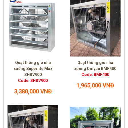
Quạt thông gió nhà
Quạt thông gió nhà
xưởng Superlite Max
xưởng Omysu BMF400
SHRV900
Code: BMF400
Code: SHRV900
1,965,000 VNĐ
3,380,000 VNĐ