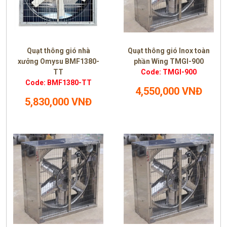
Quạt thông gió nhà
Quạt thông gió Inox toàn
xưởng Omysu BMF1380-
phần Wing TMGI-900
TT
Code: TMGI-900
Code: BMF1380-TT
4,550,000 VNĐ
5,830,000 VNĐ