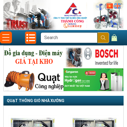
QUẠT THÔNG GIÓ NHÀ XƯỞNG