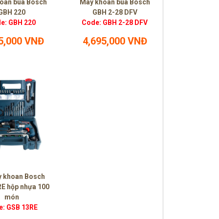
oan búa Bosch
Máy khoan búa Bosch
GBH 220
GBH 2-28 DFV
e: GBH 220
Code: GBH 2-28 DFV
5,000 VNĐ
4,695,000 VNĐ
y khoan Bosch
E hộp nhựa 100
món
e: GSB 13RE