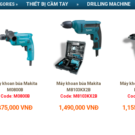
THIẾT BỊ CẦM TAY
DRILLING MACHINE
GORIES »
»
 khoan búa Makita
Máy khoan búa Makita
Máy kh
M0800B
M8103KX2B
Code: M0800B
Code: M8103KX2B
Cod
875,000 VNĐ
1,490,000 VNĐ
1,15