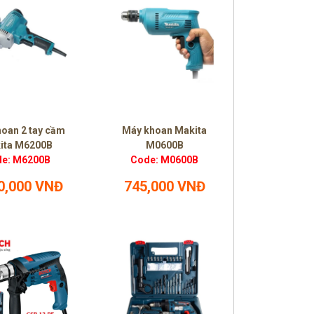
oan 2 tay cầm
Máy khoan Makita
ita M6200B
M0600B
e: M6200B
Code: M0600B
0,000 VNĐ
745,000 VNĐ