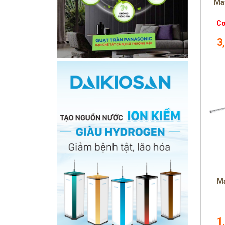
Má
Co
3
Má
1