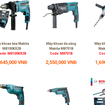
 khoan búa Makita
Máy khoan đa năng
Máy kh
M8100KX2B
Makita M8701B
Mak
ode: M8100KX2B
Code: M8701B
Cod
,645,000 VNĐ
2,550,000 VNĐ
1,69