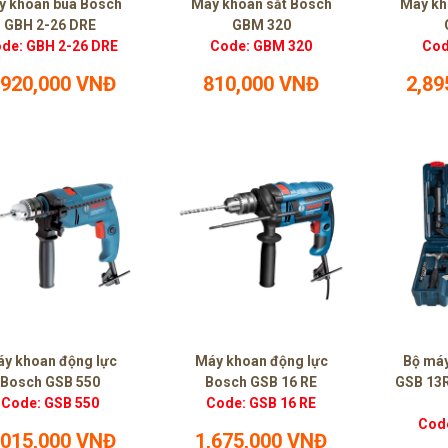
y khoan búa Bosch
Máy khoan sắt Bosch
Máy kh
GBH 2-26 DRE
GBM 320
de: GBH 2-26 DRE
Code: GBM 320
Cod
,920,000 VNĐ
810,000 VNĐ
2,89
y khoan động lực
Máy khoan động lực
Bộ má
Bosch GSB 550
Bosch GSB 16 RE
GSB 13R
Code: GSB 550
Code: GSB 16 RE
Cod
,015,000 VNĐ
1,675,000 VNĐ