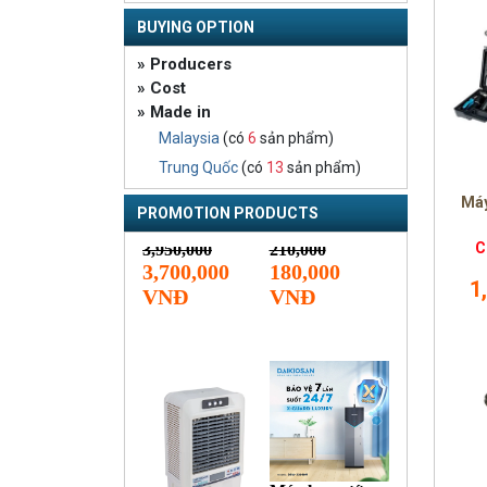
BUYING OPTION
» Producers
» Cost
» Made in
Malaysia
(có
6
sản phẩm)
Trung Quốc
(có
13
sản phẩm)
Máy
PROMOTION PRODUCTS
C
1