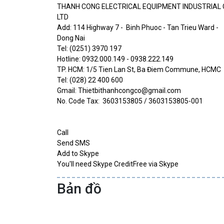
THANH CONG ELECTRICAL EQUIPMENT INDUSTRIAL C
LTD
Add: 114 Highway 7 - Binh Phuoc - Tan Trieu Ward -
Dong Nai
Tel: (0251) 3970 197
Hotline: 0932.000.149 - 0938.222.149
TP. HCM: 1/5 Tien Lan St, Ba Điem Commune, HCMC
Tel: (028) 22 400 600
Gmail: Thietbithanhcongco@gmail.com
No. Code Tax: 3603153805 / 3603153805-001
Call
Send SMS
Add to Skype
You'll need Skype CreditFree via Skype
Bản đồ