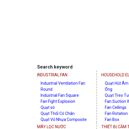
Search keyword
INDUSTRIAL FAN
HOUSEHOLD EL
Industrial Ventilation Fan
Quạt Hút Âm
Round
Ống
Industrial Fan Square
Quạt Treo T
Fan Fight Explosion
Fan Suction W
Quạt sò
Fan Cellings
Quạt Thổi Có Chân
Fan Rotation 
Quạt Vỏ Nhựa Composite
Fan Box
Quạt Giải Nhiệt Dàn Nóng
Quạt Đứng
MÁY LỌC NƯỚC
THIẾT BỊ CẦM 