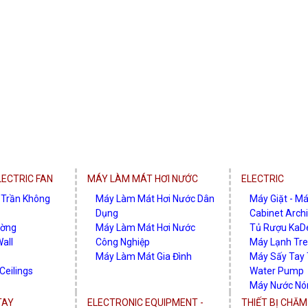
ECTRIC FAN
MÁY LÀM MÁT HƠI NƯỚC
ELECTRIC
 Trần Không
Máy Làm Mát Hơi Nước Dân
Máy Giặt - M
Dụng
Cabinet Archi
ường
Máy Làm Mát Hơi Nước
Tủ Rượu KaD
all
Công Nghiệp
Máy Lạnh Tr
Máy Làm Mát Gia Đình
Máy Sấy Tay
Ceilings
Water Pump
Máy Nước Nó
Máy Lọc Khôn
TAY
ELECTRONIC EQUIPMENT -
THIẾT BỊ CHĂ