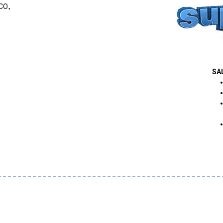
O.,
SA