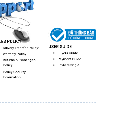
LES POLICY
USER GUIDE
Dilivery Transfer Policy:
Buyers Guide
Warranty Policy
Payment Guide
Returns & Exchanges
Sơ đồ đường đi
Policy
Policy Security
Information