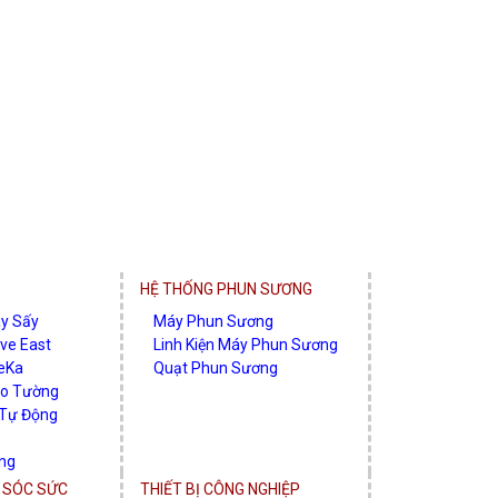
HỆ THỐNG PHUN SƯƠNG
áy Sấy
Máy Phun Sương
ve East
Linh Kiện Máy Phun Sương
eKa
Quạt Phun Sương
eo Tường
 Tự Động
ng
g Khí - Máy
M SÓC SỨC
THIẾT BỊ CÔNG NGHIỆP