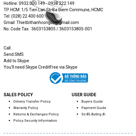
Hotline: 0932.000.149 - 0938.222.149
TP. HCM: 1/5 Tien Lan St, Ba Điem Commune, HCMC
Tel: (028) 22 400 600
Gmail: Thietbithanhcongco@gmail.com
No. Code Tax: 3603153805 / 3603153805-001
Call
Send SMS
Add to Skype
You'll need Skype CreditFree via Skype
SALES POLICY
USER GUIDE
Dilivery Transfer Policy:
Buyers Guide
Warranty Policy
Payment Guide
Returns & Exchanges Policy
Sơ đồ đường đi
Policy Security Information