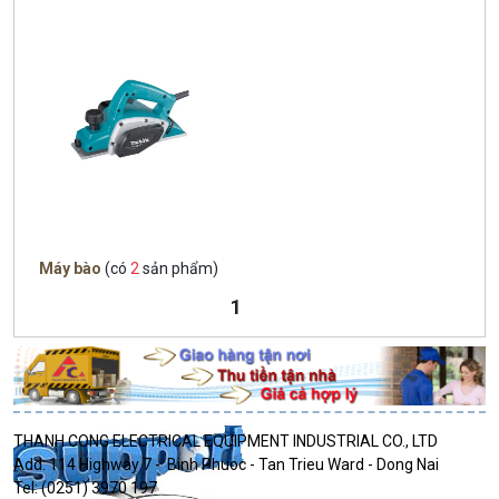
Máy bào
(có
2
sản phẩm)
1
THANH CONG ELECTRICAL EQUIPMENT INDUSTRIAL CO., LTD
Add: 114 Highway 7 - Binh Phuoc - Tan Trieu Ward - Dong Nai
Tel: (0251) 3970 197