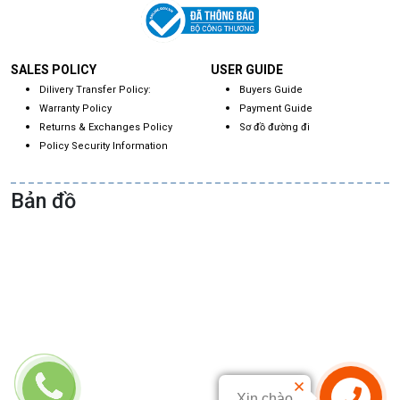
SALES POLICY
USER GUIDE
Dilivery Transfer Policy:
Buyers Guide
Warranty Policy
Payment Guide
Returns & Exchanges Policy
Sơ đồ đường đi
Policy Security Information
Bản đồ
Xin chào