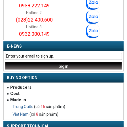
0938.222.149
Hotline 2:
(028)22.400.600
Hotline 3:
0932.000.149
E-NEWS
BUYING OPTION
» Producers
» Cost
» Made in
Trung Quốc
(có
16
sản phẩm)
Việt Nam
(có
8
sản phẩm)
SUPPORT TECHNICAL