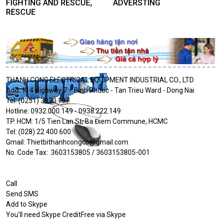
FIGHTING AND RESCUE,
ADVERSTING
RESCUE
THANH CONG ELECTRICAL EQUIPMENT INDUSTRIAL CO., LTD
Add: 114 Highway 7 - Binh Phuoc - Tan Trieu Ward - Dong Nai
Tel: (0251) 3970 197
Hotline: 0932.000.149 - 0938.222.149
TP. HCM: 1/5 Tien Lan St, Ba Điem Commune, HCMC
Tel: (028) 22 400 600
Gmail: Thietbithanhcongco@gmail.com
No. Code Tax: 3603153805 / 3603153805-001
Call
Send SMS
Add to Skype
You'll need Skype CreditFree via Skype