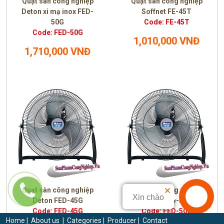
Quạt sàn công nghiệp
Quạt sàn công nghiệp
Deton xi mạ inox FED-
Soffnet FE-45T
50G
Code: FE-45T
Code: FED-50G
1,010,000 VNĐ
1,710,000 VNĐ
Quạt sàn công nghiệp
Quạt sàn công nghiệp
Xin chào
Deton FED-45G
Deton FED-50G
Code: FED-45G
Code: FED-50G
Home
|
About us
|
Categories
|
Producer
|
Contact