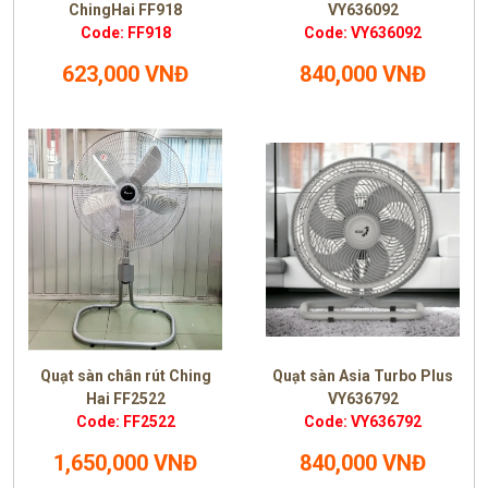
ChingHai FF918
VY636092
Code: FF918
Code: VY636092
623,000 VNĐ
840,000 VNĐ
Quạt sàn chân rút Ching
Quạt sàn Asia Turbo Plus
Hai FF2522
VY636792
Code: FF2522
Code: VY636792
1,650,000 VNĐ
840,000 VNĐ