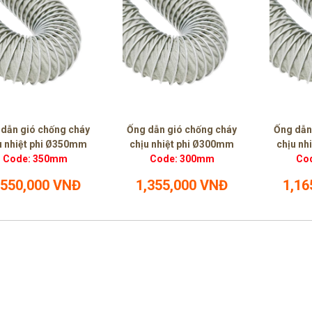
 dẫn gió chống cháy
Ống dẫn gió chống cháy
Ống dẫn
u nhiệt phi Ø350mm
chịu nhiệt phi Ø300mm
chịu nh
Code: 350mm
Code: 300mm
Co
,550,000 VNĐ
1,355,000 VNĐ
1,16