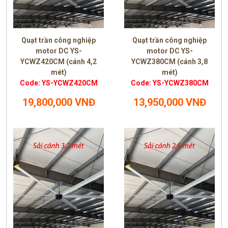
Quạt trần công nghiệp
Quạt trần công nghiệp
motor DC YS-
motor DC YS-
YCWZ420CM (cánh 4,2
YCWZ380CM (cánh 3,8
mét)
mét)
Code: YS-YCWZ420CM
Code: YS-YCWZ380CM
19,800,000 VNĐ
13,950,000 VNĐ