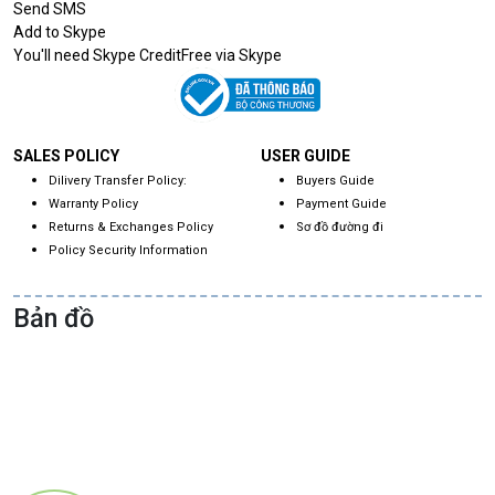
Send SMS
Add to Skype
You'll need Skype CreditFree via Skype
SALES POLICY
USER GUIDE
Dilivery Transfer Policy:
Buyers Guide
Warranty Policy
Payment Guide
Returns & Exchanges Policy
Sơ đồ đường đi
Policy Security Information
Bản đồ