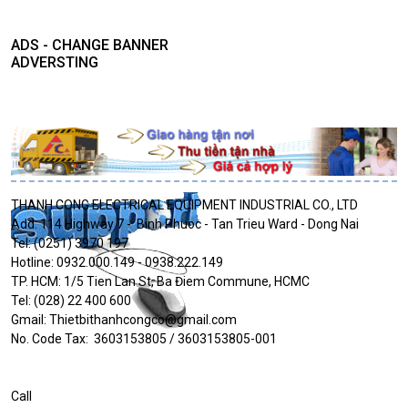
ADS - CHANGE BANNER
ADVERSTING
THANH CONG ELECTRICAL EQUIPMENT INDUSTRIAL CO., LTD
Add: 114 Highway 7 - Binh Phuoc - Tan Trieu Ward - Dong Nai
Tel: (0251) 3970 197
Hotline: 0932.000.149 - 0938.222.149
TP. HCM: 1/5 Tien Lan St, Ba Điem Commune, HCMC
Tel: (028) 22 400 600
Gmail: Thietbithanhcongco@gmail.com
No. Code Tax: 3603153805 / 3603153805-001
Call