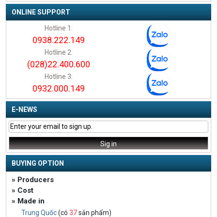
ONLINE SUPPORT
Hotline 1:
0938.222.149
Hotline 2:
(028)22.400.600
Hotline 3:
0932.000.149
E-NEWS
BUYING OPTION
» Producers
» Cost
» Made in
Trung Quốc
(có
37
sản phẩm)