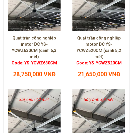
Quạt trần công nghiệp
Quạt trần công nghiệp
motor DC YS-
motor DC YS-
YCWZ630CM (cánh 6,3
YCWZ520CM (cánh 5,2
mét)
mét)
Code: YS-YCWZ630CM
Code: YS-YCWZ520CM
28,750,000 VNĐ
21,650,000 VNĐ