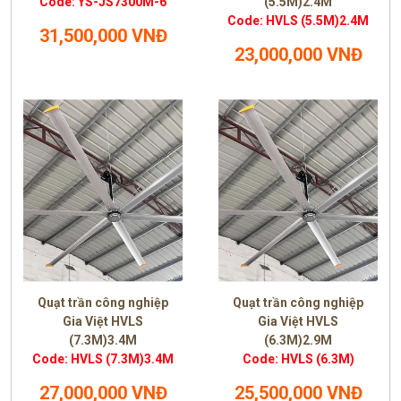
Code: YS-JS7300M-6
(5.5M)2.4M
Code: HVLS (5.5M)2.4M
31,500,000 VNĐ
23,000,000 VNĐ
Quạt trần công nghiệp
Quạt trần công nghiệp
Gia Việt HVLS
Gia Việt HVLS
(7.3M)3.4M
(6.3M)2.9M
Code: HVLS (7.3M)3.4M
Code: HVLS (6.3M)
27,000,000 VNĐ
25,500,000 VNĐ