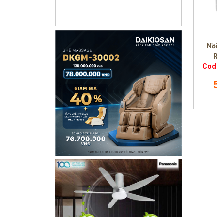
Nồ
Cod