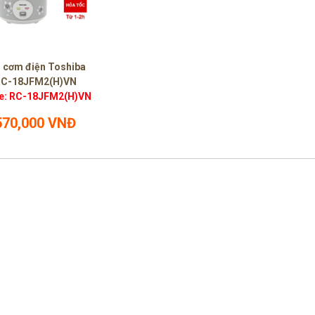
i cơm điện Toshiba
RC-18JFM2(H)VN
e: RC-18JFM2(H)VN
570,000 VNĐ