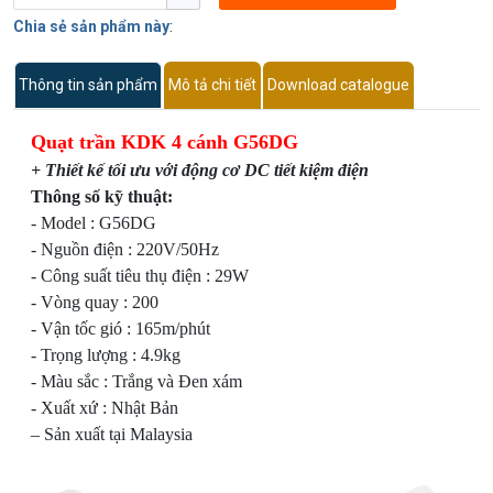
Chia sẻ sản phẩm này
:
Thông tin sản phẩm
Mô tả chi tiết
Download catalogue
Quạt trần KDK 4 cánh G56DG
+ Thiết kế tối ưu với động cơ DC tiết kiệm điện
Thông số kỹ thuật:
- Model : G56DG
- Nguồn điện : 220V/50Hz
- Công suất tiêu thụ điện : 29W
- Vòng quay : 200
- Vận tốc gió : 165m/phút
- Trọng lượng : 4.9kg
- Màu sắc : Trắng và Đen xám
- Xuất xứ : Nhật Bản
– Sản xuất tại Malaysia