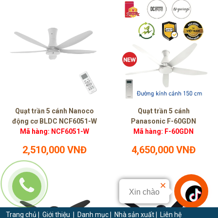
Quạt trần 5 cánh Nanoco
Quạt trần 5 cánh
động cơ BLDC NCF6051-W
Panasonic F-60GDN
Mã hàng: NCF6051-W
Mã hàng: F-60GDN
2,510,000 VNĐ
4,650,000 VNĐ
Xin chào
Trang chủ
|
Giới thiệu
|
Danh mục
|
Nhà sản xuất
|
Liên hệ