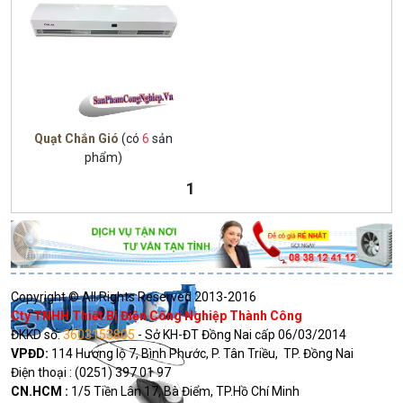
Quạt Chắn Gió
(có
6
sản
phẩm)
1
Copyright © All Rights Reserved 2013-2016
Cty TNHH Thiết Bị Điện Công Nghiệp Thành Công
ĐKKD số:
3603153805
- Sở KH-ĐT Đồng Nai cấp 06/03/2014
VPĐD:
114 Hương lộ 7, Bình Phước, P. Tân Triều, TP. Đồng Nai
Điện thoại : (0251) 397 01 97
CN.HCM :
1/5 Tiền Lân 17, Bà Điểm, TP.Hồ Chí Minh