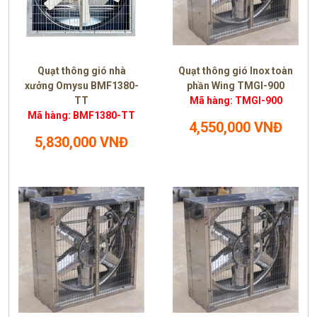
Quạt thông gió nhà
Quạt thông gió Inox toàn
xưởng Omysu BMF1380-
phần Wing TMGI-900
TT
Mã hàng: TMGI-900
Mã hàng: BMF1380-TT
4,550,000 VNĐ
5,830,000 VNĐ