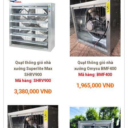
Quạt thông gió nhà
Quạt thông gió nhà
xưởng Superlite Max
xưởng Omysu BMF400
SHRV900
Mã hàng: BMF400
Mã hàng: SHRV900
1,965,000 VNĐ
3,380,000 VNĐ