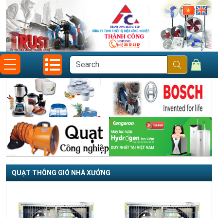
QUẠT THÔNG GIÓ NHÀ XƯỞNG