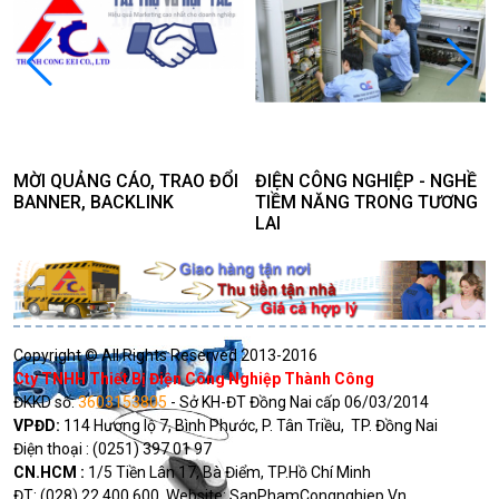
MỜI QUẢNG CÁO, TRAO ĐỔI
ĐIỆN CÔNG NGHIỆP - NGHỀ
BANNER, BACKLINK
TIỀM NĂNG TRONG TƯƠNG
LAI
Copyright © All Rights Reserved 2013-2016
Cty TNHH Thiết Bị Điện Công Nghiệp Thành Công
ĐKKD số:
3603153805
- Sở KH-ĐT Đồng Nai cấp 06/03/2014
VPĐD:
114 Hương lộ 7, Bình Phước, P. Tân Triều, TP. Đồng Nai
Điện thoại : (0251) 397 01 97
CN.HCM :
1/5 Tiền Lân 17, Bà Điểm, TP.Hồ Chí Minh
ĐT: (028) 22 400 600 Website: SanPhamCongnghiep.Vn