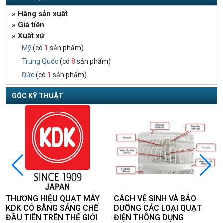
» Hãng sản xuất
» Giá tiền
» Xuất xứ
Mỹ
(có
1
sản phẩm)
Trung Quốc
(có
8
sản phẩm)
Đức
(có
1
sản phẩm)
GÓC KỸ THUẬT
THƯƠNG HIỆU QUẠT MÁY
CÁCH VỆ SINH VÀ BẢO
KDK CÓ BẰNG SÁNG CHẾ
DƯỠNG CÁC LOẠI QUẠT
ĐẦU TIÊN TRÊN THẾ GIỚI
ĐIỆN THÔNG DỤNG