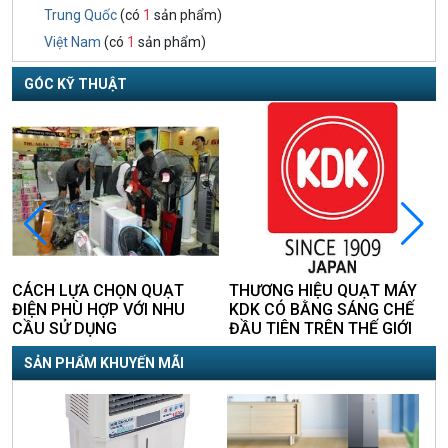
Trung Quốc
(có
1
sản phẩm)
Việt Nam
(có
1
sản phẩm)
GÓC KỸ THUẬT
CÁCH LỰA CHỌN QUẠT
THƯƠNG HIỆU QUẠT MÁY
ĐIỆN PHÙ HỢP VỚI NHU
KDK CÓ BẰNG SÁNG CHẾ
CẦU SỬ DỤNG
ĐẦU TIÊN TRÊN THẾ GIỚI
SẢN PHẨM KHUYẾN MÃI