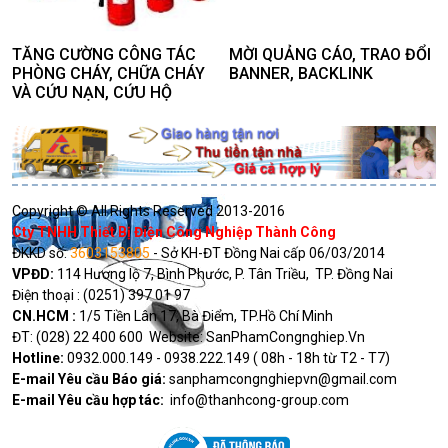
TĂNG CƯỜNG CÔNG TÁC
MỜI QUẢNG CÁO, TRAO ĐỔI
PHÒNG CHÁY, CHỮA CHÁY
BANNER, BACKLINK
VÀ CỨU NẠN, CỨU HỘ
Copyright © All Rights Reserved 2013-2016
Cty TNHH Thiết Bị Điện Công Nghiệp Thành Công
ĐKKD số:
3603153805
- Sở KH-ĐT Đồng Nai cấp 06/03/2014
VPĐD:
114 Hương lộ 7, Bình Phước, P. Tân Triều, TP. Đồng Nai
Điện thoại : (0251) 397 01 97
CN.HCM :
1/5 Tiền Lân 17, Bà Điểm, TP.Hồ Chí Minh
ĐT: (028) 22 400 600 Website: SanPhamCongnghiep.Vn
Hotline:
0932.000.149 - 0938.222.149 ( 08h - 18h từ T2 - T7)
E-mail Yêu cầu Báo giá:
sanphamcongnghiepvn@gmail.com
E-mail Yêu cầu hợp tác:
info@thanhcong-group.com