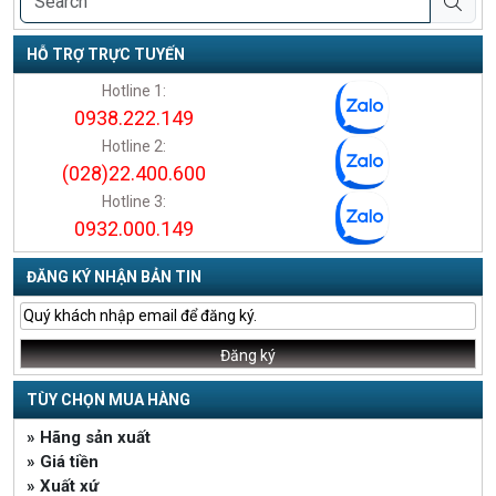
HỖ TRỢ TRỰC TUYẾN
Hotline 1:
0938.222.149
Hotline 2:
(028)22.400.600
Hotline 3:
0932.000.149
ĐĂNG KÝ NHẬN BẢN TIN
TÙY CHỌN MUA HÀNG
» Hãng sản xuất
» Giá tiền
» Xuất xứ