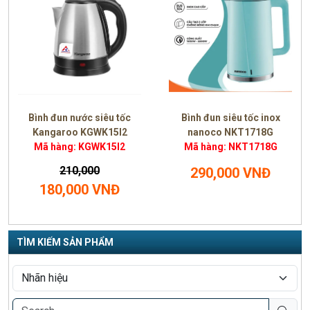
Bình đun nước siêu tốc
Bình đun siêu tốc inox
Kangaroo KGWK15I2
nanoco NKT1718G
Mã hàng: KGWK15I2
Mã hàng: NKT1718G
210,000
290,000 VNĐ
180,000 VNĐ
TÌM KIẾM SẢN PHẨM