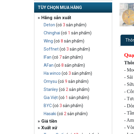
TÙY CHỌN MUA HÀNG
» Hãng sản xuất
Deton
(có
3
sản phẩm)
Chinghai
(có
1
sản phẩm)
Thôn
Wing
(có
8
sản phẩm)
Soffnet
(có
3
sản phẩm)
Quạ
IFan
(có
7
sản phẩm)
Thôn
AFan
(có
8
sản phẩm)
- Mo
Ha.winco
(có
3
sản phẩm)
- Sả
Omysu
(có
9
sản phẩm)
- Sử
Stanley
(có
2
sản phẩm)
- Cô
Gia Việt
(có
1
sản phẩm)
- Tư
BYC
(có
3
sản phẩm)
- Dò
- Tần
Hasaki
(có
2
sản phẩm)
- Am
» Giá tiền
- Vòn
» Xuất xứ