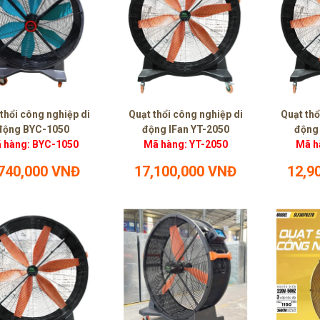
thổi công nghiệp di
Quạt thổi công nghiệp di
Quạt thổ
động BYC-1050
động IFan YT-2050
động
 hàng: BYC-1050
Mã hàng: YT-2050
Mã h
,740,000 VNĐ
17,100,000 VNĐ
12,9