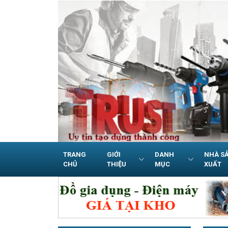
TRANG
GIỚI
DANH
NHÀ S
CHỦ
THIỆU
MỤC
XUẤT