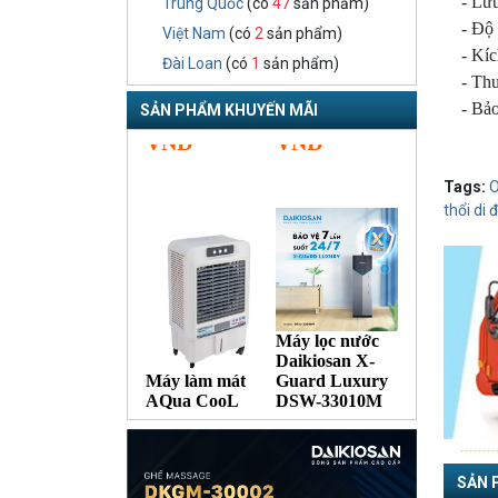
- Lư
Trung Quốc
(có
47
sản phẩm)
- Độ 
Việt Nam
(có
2
sản phẩm)
- Kí
Đài Loan
(có
1
sản phẩm)
- Th
- Bảo
SẢN PHẨM KHUYẾN MÃI
Tags:
thổi di
SẢN 