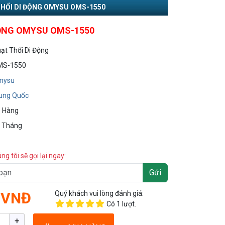
THỔI DI ĐỘNG OMYSU OMS-1550
ĐỘNG OMYSU OMS-1550
ạt Thổi Di Động
MS-1550
mysu
ung Quốc
 Hàng
 Tháng
úng tôi sẽ gọi lại ngay:
Gửi
 VNĐ
Quý khách vui lòng đánh giá:
Có
1
lượt.
+