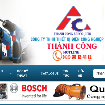
ẢN
GÓC KỸ
TIN
LIÊN
CATALOGUE
THUẬT
TỨC
HỆ