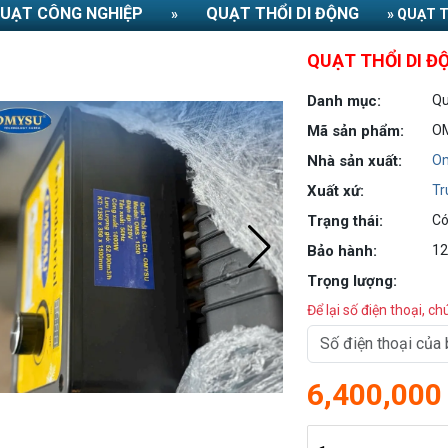
UẠT CÔNG NGHIỆP
QUẠT THỔI DI ĐỘNG
»
» QUẠT 
QUẠT THỔI DI 
Danh mục:
Qu
Mã sản phẩm:
O
Nhà sản xuất:
O
Xuất xứ:
Tr
Trạng thái:
Có
Bảo hành:
12
Trọng lượng:
Để lại số điện thoại, ch
6,400,000