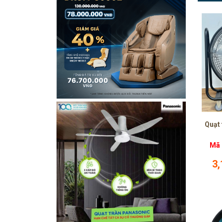
Quạt 
Mã 
3