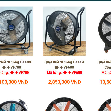
thổi di động Hasaki
Quạt thổi di động Hasaki
Quạt thổ
HH-HVF700
HH-HVF600
độn
hàng: HH-HVF700
Mã hàng: HH-HVF600
Mã hà
,100,000 VNĐ
2,850,000 VNĐ
10,5