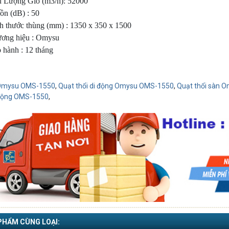
u Lượng Gió (m3/h): 52000
ồn (dB) : 50
ch thước thùng (mm) : 1350 x 350 x 1500
ương hiệu : Omysu
 hành : 12 tháng
Omysu OMS-1550
,
Quạt thổi di động Omysu OMS-1550
,
Quạt thổi sàn 
 động OMS-1550
,
PHẨM CÙNG LOẠI: