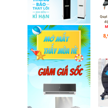
Quạt 
độ
M
8