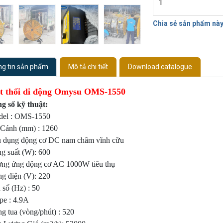
Chia sẻ sản phẩm nà
g tin sản phẩm
Mô tả chi tiết
Download catalogue
t thổi di động Omysu OMS-1550
g số kỹ thuật:
del : OMS-1550
i Cánh (mm) : 1260
u dụng động cơ DC nam châm vĩnh cữu
ng suất (W): 600
ơng ứng động cơ AC 1000W tiêu thụ
ng điện (V): 220
 số (Hz) : 50
pe : 4.9A
g tua (vòng/phút) : 520